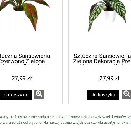
tuczna Sansewieria
Sztuczna Sansewieria
Czerwono Zielona
Zielona Dekoracja P
ekoracja Premium
Kompozycja Kwiat
mpozycja Kwiatowa
27,99 zł
27,99 zł
do koszyka
do koszyka
wiaty
i rośliny świetnie nadają się jako alternatywa dla prawdziwych kwiatów. 
 warunki atmosferyczne. Na naszej stronie znajdziesz szeroki asortyment kwia