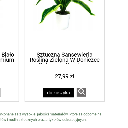
 Biało
Sztuczna Sansewieria
remium
Roślina Zielona W Doniczce
owa
Dekoracja Kwiatowa
27,99 zł
do koszyka
Wykonane są z wysokiej jakości materiałów, które są odporne na
tów i roślin sztucznych oraz artykułów dekoracyjnych.