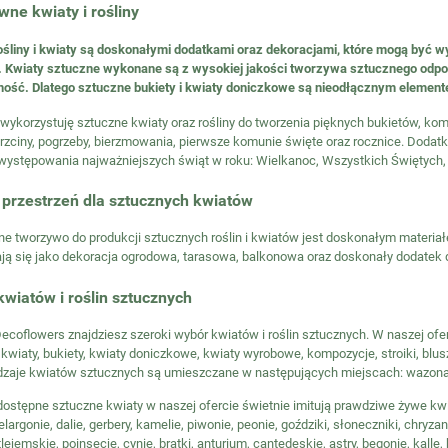
ne kwiaty i rośliny
śliny i kwiaty
są doskonałymi dodatkami oraz dekoracjami, które mogą być w
 Kwiaty sztuczne wykonane są z wysokiej jakości tworzywa sztucznego odpor
tność. Dlatego sztuczne bukiety i kwiaty doniczkowe są nieodłącznym eleme
wykorzystuję sztuczne kwiaty oraz rośliny do tworzenia pięknych bukietów, komp
hrzciny, pogrzeby, bierzmowania, pierwsze komunie święte oraz rocznice. Dodat
ystępowania najważniejszych świąt w roku: Wielkanoc, Wszystkich Świętych,
i przestrzeń dla sztucznych kwiatów
e tworzywo do produkcji sztucznych roślin i kwiatów jest doskonałym materia
ją się jako dekoracja ogrodowa, tarasowa, balkonowa oraz doskonały dodatek
kwiatów i roślin sztucznych
ecoflowers znajdziesz szeroki wybór kwiatów i roślin sztucznych. W naszej of
kwiaty, bukiety, kwiaty doniczkowe, kwiaty wyrobowe, kompozycje, stroiki, blu
odzaje kwiatów sztucznych są umieszczane w następujących miejscach: wazona
ostępne sztuczne kwiaty w naszej ofercie świetnie imitują prawdziwe żywe kwi
pelargonie, dalie, gerbery, kamelie, piwonie, peonie, goździki, słoneczniki, chry
ejemskie, poinsecje, cynie, bratki, anturium, cantedeskie, astry, begonie, kalle, kr