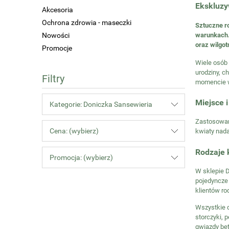
Ekskluzyw
Akcesoria
Ochrona zdrowia - maseczki
Sztuczne ro
Nowości
warunkach.
oraz wilgo
Promocje
Wiele osób 
urodziny, c
Filtry
momencie w
Miejsce 
Kategorie: Doniczka Sansewieria
Zastosowan
Cena: (wybierz)
kwiaty nada
Rodzaje 
Promocja: (wybierz)
W sklepie D
pojedyncze 
klientów r
Wszystkie d
storczyki, 
gwiazdy betl