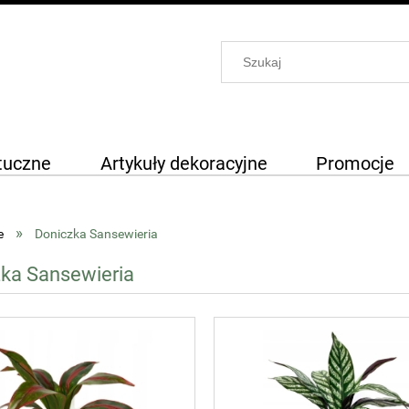
tuczne
Artykuły dekoracyjne
Promocje
»
e
Doniczka Sansewieria
ka Sansewieria