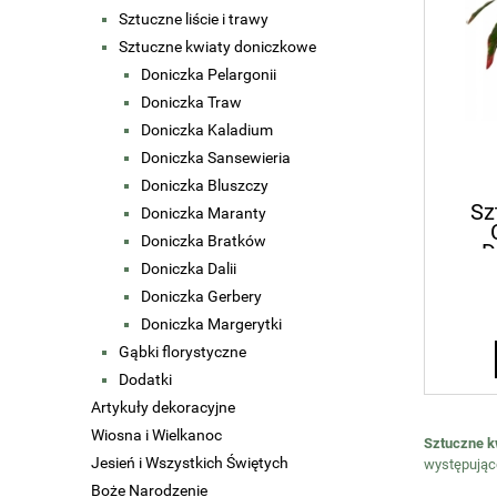
Sztuczne liście i trawy
Sztuczne kwiaty doniczkowe
Doniczka Pelargonii
Doniczka Traw
Doniczka Kaladium
Doniczka Sansewieria
Doniczka Bluszczy
Sz
Doniczka Maranty
Doniczka Bratków
D
Doniczka Dalii
Ko
Doniczka Gerbery
Doniczka Margerytki
Gąbki florystyczne
Dodatki
Artykuły dekoracyjne
Wiosna i Wielkanoc
Sztuczne k
Jesień i Wszystkich Świętych
występujące
Boże Narodzenie