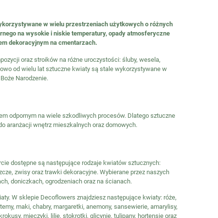
ykorzystywane w wielu przestrzeniach użytkowych o różnych
nego na wysokie i niskie temperatury, opady atmosferyczne
ntem dekoracyjnym na cmentarzach.
ozycji oraz stroików na różne uroczystości: śluby, wesela,
kowo od wielu lat sztuczne kwiaty są stale wykorzystywane w
 Boże Narodzenie.
łem odpornym na wiele szkodliwych procesów. Dlatego sztuczne
 do aranżacji wnętrz mieszkalnych oraz domowych.
ercie dostępne są następujące rodzaje kwiatów sztucznych:
szcze, zwisy oraz trawki dekoracyjne. Wybierane przez naszych
ch, doniczkach, ogrodzeniach oraz na ścianach.
aty. W sklepie Decoflowers znajdziesz następujące kwiaty: róże,
zantemy, maki, chabry, margaretki, anemony, sansewierie, amarylisy,
okusy, mieczyki, lilie, stokrotki, glicynie, tulipany, hortensje oraz