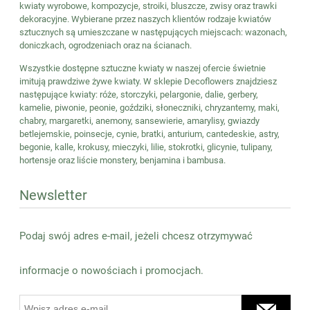
kwiaty wyrobowe, kompozycje, stroiki, bluszcze, zwisy oraz trawki
dekoracyjne. Wybierane przez naszych klientów rodzaje kwiatów
sztucznych są umieszczane w następujących miejscach: wazonach,
doniczkach, ogrodzeniach oraz na ścianach.
Wszystkie dostępne sztuczne kwiaty w naszej ofercie świetnie
imitują prawdziwe żywe kwiaty. W sklepie Decoflowers znajdziesz
następujące kwiaty: róże, storczyki, pelargonie, dalie, gerbery,
kamelie, piwonie, peonie, goździki, słoneczniki, chryzantemy, maki,
chabry, margaretki, anemony, sansewierie, amarylisy, gwiazdy
betlejemskie, poinsecje, cynie, bratki, anturium, cantedeskie, astry,
begonie, kalle, krokusy, mieczyki, lilie, stokrotki, glicynie, tulipany,
hortensje oraz liście monstery, benjamina i bambusa.
Newsletter
Podaj swój adres e-mail, jeżeli chcesz otrzymywać
informacje o nowościach i promocjach.