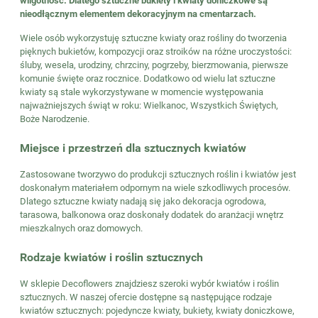
wilgotność. Dlatego sztuczne bukiety i kwiaty doniczkowe są
nieodłącznym elementem dekoracyjnym na cmentarzach.
Wiele osób wykorzystuję sztuczne kwiaty oraz rośliny do tworzenia
pięknych bukietów, kompozycji oraz stroików na różne uroczystości:
śluby, wesela, urodziny, chrzciny, pogrzeby, bierzmowania, pierwsze
komunie święte oraz rocznice. Dodatkowo od wielu lat sztuczne
kwiaty są stale wykorzystywane w momencie występowania
najważniejszych świąt w roku: Wielkanoc, Wszystkich Świętych,
Boże Narodzenie.
Miejsce i przestrzeń dla sztucznych kwiatów
Zastosowane tworzywo do produkcji sztucznych roślin i kwiatów jest
doskonałym materiałem odpornym na wiele szkodliwych procesów.
Dlatego sztuczne kwiaty nadają się jako dekoracja ogrodowa,
tarasowa, balkonowa oraz doskonały dodatek do aranżacji wnętrz
mieszkalnych oraz domowych.
Rodzaje kwiatów i roślin sztucznych
W sklepie Decoflowers znajdziesz szeroki wybór kwiatów i roślin
sztucznych. W naszej ofercie dostępne są następujące rodzaje
kwiatów sztucznych: pojedyncze kwiaty, bukiety, kwiaty doniczkowe,