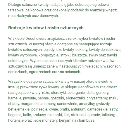
Dlatego sztuczne kwiaty nadają się jako dekoracja ogrodowa,
tarasowa, balkonowa oraz doskonały dodatek do aranżacji wnętrz
mieszkalnych oraz domowych.
Rodzaje kwiatów i roślin sztucznych
W sklepie Decoflowers znajdziesz szeroki wybór kwiatów i roślin
sztucznych. W naszej ofercie dostępne są następujące rodzaje
kwiatów sztucznych: pojedyncze kwiaty, bukiety, kwiaty doniczkowe,
kwiaty wyrobowe, kompozycje, stroiki, bluszcze, zwisy oraz trawki
dekoracyjne. Wybierane przez naszych klientów rodzaje kwiatów
sztucznych są umieszczane w następujących miejscach: wazonach,
doniczkach, ogrodzeniach oraz na ścianach.
Wszystkie dostępne sztuczne kwiaty w naszej ofercie świetnie
imitują prawdziwe żywe kwiaty. W sklepie Decoflowers znajdziesz
następujące kwiaty: róże, storczyki, pelargonie, dalie, gerbery,
kamelie, piwonie, peonie, goździki, słoneczniki, chryzantemy, maki,
chabry, margaretki, anemony, sansewierie, amarylisy, gwiazdy
betlejemskie, poinsecje, cynie, bratki, anturium, cantedeskie, astry,
begonie, kalle, krokusy, mieczyki, lilie, stokrotki, glicynie, tulipany,
hortensje oraz liście monstery, benjamina i bambusa.