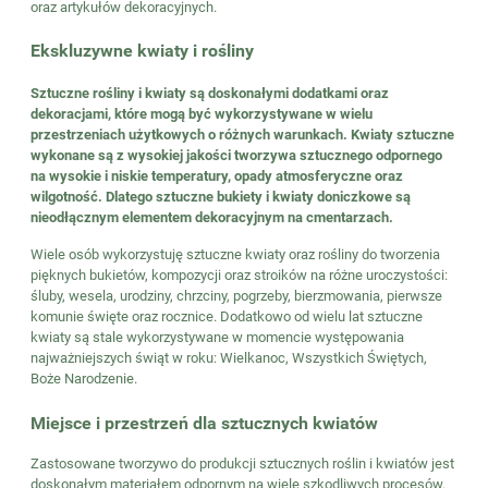
oraz artykułów dekoracyjnych.
Ekskluzywne kwiaty i rośliny
Sztuczne rośliny i kwiaty
są doskonałymi dodatkami oraz
dekoracjami, które mogą być wykorzystywane w wielu
przestrzeniach użytkowych o różnych warunkach. Kwiaty sztuczne
wykonane są z wysokiej jakości tworzywa sztucznego odpornego
na wysokie i niskie temperatury, opady atmosferyczne oraz
wilgotność. Dlatego sztuczne bukiety i kwiaty doniczkowe są
nieodłącznym elementem dekoracyjnym na cmentarzach.
Wiele osób wykorzystuję sztuczne kwiaty oraz rośliny do tworzenia
pięknych bukietów, kompozycji oraz stroików na różne uroczystości:
śluby, wesela, urodziny, chrzciny, pogrzeby, bierzmowania, pierwsze
komunie święte oraz rocznice. Dodatkowo od wielu lat sztuczne
kwiaty są stale wykorzystywane w momencie występowania
najważniejszych świąt w roku: Wielkanoc, Wszystkich Świętych,
Boże Narodzenie.
Miejsce i przestrzeń dla sztucznych kwiatów
Zastosowane tworzywo do produkcji sztucznych roślin i kwiatów jest
doskonałym materiałem odpornym na wiele szkodliwych procesów.